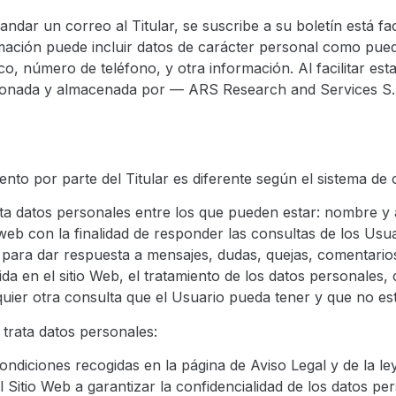
dar un correo al Titular, se suscribe a su boletín está fa
ormación puede incluir datos de carácter personal como pued
ico, número de teléfono, y otra información. Al facilitar e
estionada y almacenada por — ARS Research and Services S.
iento por parte del Titular es diferente según el sistema de
cita datos personales entre los que pueden estar: nombre y 
web con la finalidad de responder las consultas de los Usua
os para dar respuesta a mensajes, dudas, quejas, comentari
ida en el sitio Web, el tratamiento de los datos personales, 
quier otra consulta que el Usuario pueda tener y que no esté
r trata datos personales:
ndiciones recogidas en la página de Aviso Legal y de la ley 
 Sitio Web a garantizar la confidencialidad de los datos pe