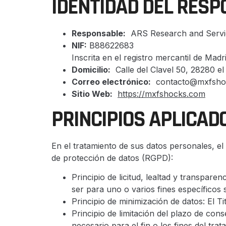
IDENTIDAD DEL RES
Responsable:
ARS Research and Servic
NIF:
B88622683
Inscrita en el registro mercantil de Madr
Domicilio:
Calle del Clavel 50, 28280 el
Correo electrónico:
contacto@mxfsho
Sitio Web:
https://mxfshocks.com
PRINCIPIOS APLICAD
En el tratamiento de sus datos personales, el
de protección de datos (RGPD):
Principio de licitud, lealtad y transpare
ser para uno o varios fines específicos
Principio de minimización de datos: El Tit
Principio de limitación del plazo de con
necesario para el fin o los fines del tra