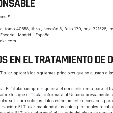
PONSABLE
es S.L..
id, tomo 40658, libro , sección 8, folio 170, hoja 721526, in
 Escorial, Madrid - España.
cks.com
OS EN EL TRATAMIENTO DE 
 Titular aplicará los siguientes principios que se ajustan a
ncia: El Titular siempre requerirá el consentimiento para el
 sobre los que el Titular informará al Usuario previamente 
ular solicitará solo los datos estrictamente necesarios para el
servación: El Titular mantendrá los datos personales recab
tamiento. El Titular informará al Usuario del plazo de conse